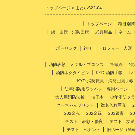
トップページ
まといS22-04
トップページ
種目別商
旗・国旗・消防団旗
式典用品
ネーム
ボーリング
釣り
トロフィー 人形
消防表彰 メダル・ブロンズ
竿頭綬
特
消防ネクタイピン
KYD-消防手帳
レ
KYD-消防職員・消防団員手帳
幼年消防用ワッペン 専用ページ
大人用消防法被
拍子木
少年消防ク
クーちゃんプリント
襟名入れ写真
202金赤
202金緑
203銀青
2
テスト 表彰・優良
テスト 功績
テスト ペナント
旧ページ（竿