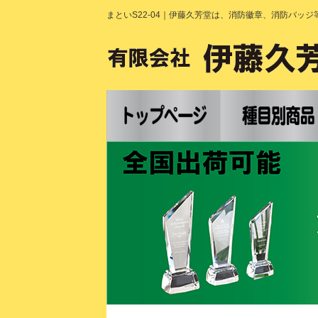
まといS22-04｜伊藤久芳堂は、消防徽章、消防バッ